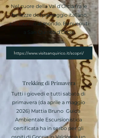
Nel cuore della Val d’Orcia fra le
bellezze del paesaggio italiano
più iconico al mondo. Benvenuti
a San Quirico d’Orcia.
https://www.visitsanquirico.it/scopri/
Trekking di Primavera
Tutti i giovedi e tutti sabato di
primavera (da aprile a maggio
2026) Mattia Bruno Guida
Ambientale Escursionistica
certificata ha in serbo per gli
ospiti di Goccia in Valdorcia un