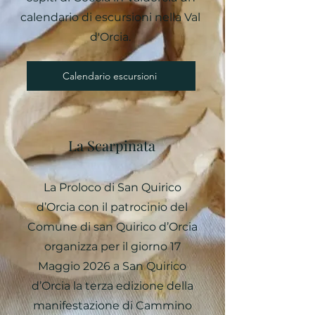
calendario di escursioni nella Val
d'Orcia.
Calendario escursioni
La Scarpinata
La Proloco di San Quirico
d’Orcia con il patrocinio del
Comune di san Quirico d’Orcia
organizza per il giorno 17
Maggio 2026 a San Quirico
d’Orcia la terza edizione della
manifestazione di Cammino