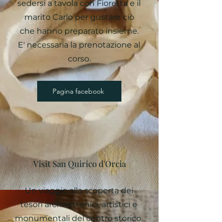
sedersi a tavola con Fioretta e il
marito Carlo per gustare ciò
che hanno preparato insieme.
E' necessaria la prenotazione al
corso.
Pagina facebook
Visit San Quirico d'Orcia
Un viaggio alla scoperta dei
tesori architettonici, artistici e
monumentali del centro storico.