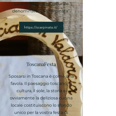
Ludica Motoria e Culturale
denominata “La Scarpinata”.
https://scarpinata.it/
ToscanaFesta
Sposarsi in Toscana è come una
favola. Il paesaggio toscano, la
cultura, il sole, la storia e
ovviamente la deliziosa cucina
locale costituiscono lo sfondo
unico per la vostra festa di