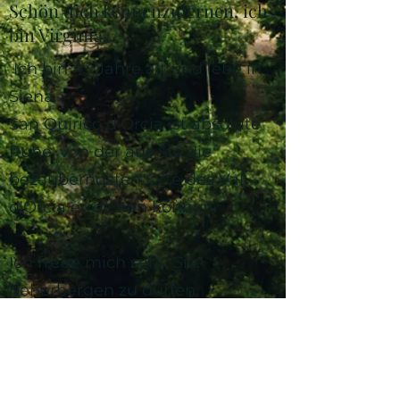
Schön dich kennenzulernen, ich
bin Virginia,
Ich bin 43 Jahre alt und lebe in
Siena.
San Quirico d'Orcia ist absolute
Ruhe, von der aus Sie die
bezauberndsten Orte des Val
d'Orcia erreichen können.
Ich freue mich sehr, Sie
beherbergen zu dürfen.