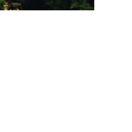
Ich freue mich sehr, Sie
beherbergen zu dürfen.
gocciainvaldorcia@gmail.com
+39 3332821279
Kontaktiere uns