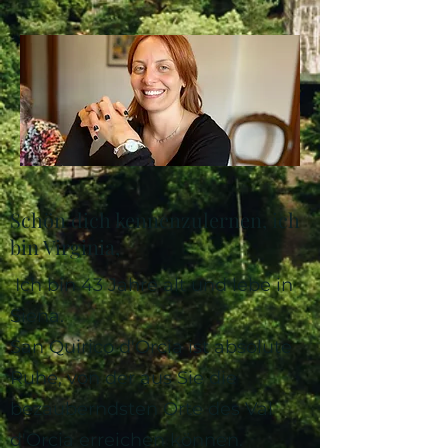
Schön dich kennenzulernen, ich
bin Virginia,
Ich bin 43 Jahre alt und lebe in
Siena.
San Quirico d'Orcia ist absolute
Ruhe, von der aus Sie die
bezauberndsten Orte des Val
d'Orcia erreichen können.