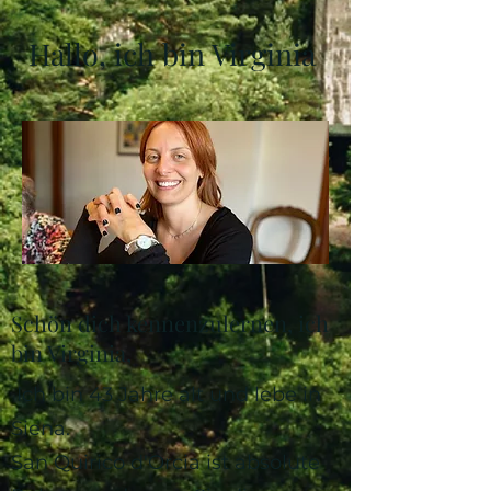
Hallo, ich bin Virginia
Schön dich kennenzulernen, ich
bin Virginia,
Ich bin 43 Jahre alt und lebe in
Siena.
San Quirico d'Orcia ist absolute