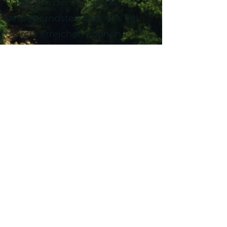
Ruhe, von der aus Sie die
bezauberndsten Orte des Val
d'Orcia erreichen können.
Ich freue mich sehr, Sie
beherbergen zu dürfen.
gocciainvaldorcia@gmail.com
+39 3332821279
Kontaktiere uns