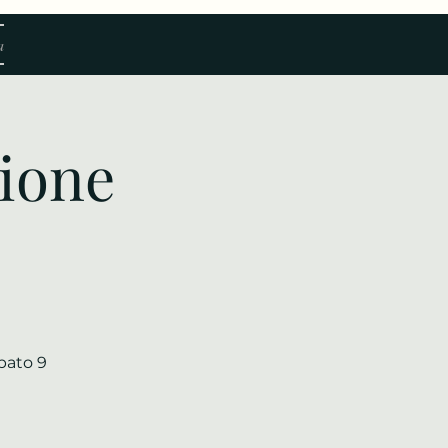
a
ione
abato 9