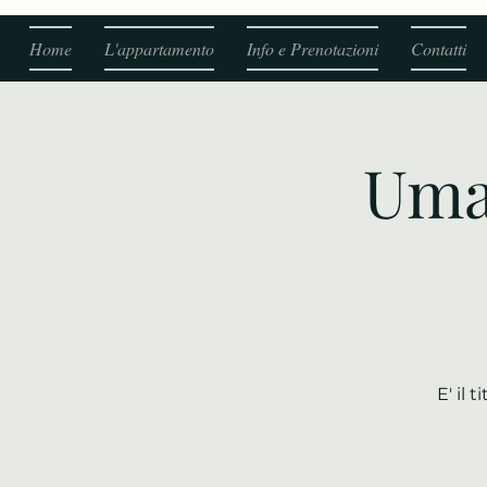
Home
L'appartamento
Info e Prenotazioni
Contatti
Uma
E' il 