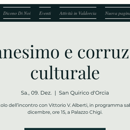
Dicono Di Noi
Eventi
Attività in Valdorcia
Nuova pagin
nesimo e corruz
culturale
Sa., 09. Dez.
  |  
San Quirico d'Orcia
titolo dell’incontro con Vittorio V. Alberti, in programma s
dicembre, ore 15, a Palazzo Chigi.