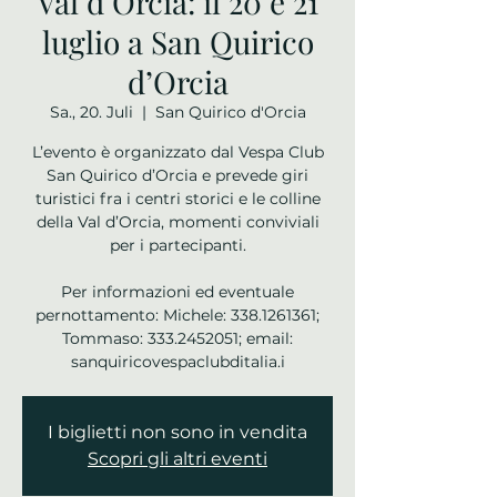
Val d’Orcia: il 20 e 21
luglio a San Quirico
d’Orcia
Sa., 20. Juli
  |  
San Quirico d'Orcia
L’evento è organizzato dal Vespa Club
San Quirico d’Orcia e prevede giri
turistici fra i centri storici e le colline
della Val d’Orcia, momenti conviviali
per i partecipanti.
Per informazioni ed eventuale
pernottamento: Michele: 338.1261361;
Tommaso: 333.2452051; email:
sanquiricovespaclubditalia.i
I biglietti non sono in vendita
Scopri gli altri eventi