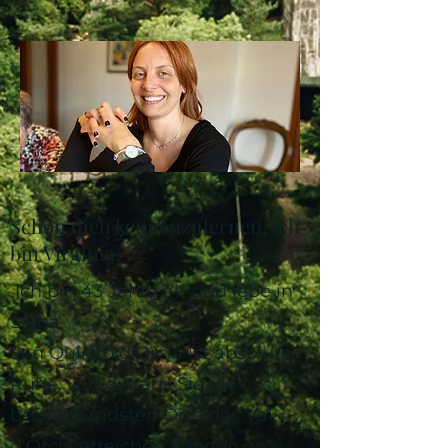
Schön dich kennenzulernen, ich
bin Virginia,
Ich bin 43 Jahre alt und lebe in
Siena.
San Quirico d'Orcia ist absolute
Ruhe, von der aus Sie die
bezauberndsten Orte des Val
d'Orcia erreichen können.