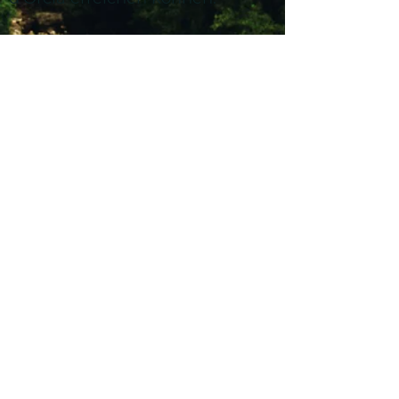
Ich freue mich sehr, Sie
beherbergen zu dürfen.
gocciainvaldorcia@gmail.com
+39 3332821279
Kontaktiere uns