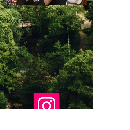
Piacere sono Virginia,
ho 46 anni e vivo a Siena.
San Quirico d'Orcia è la pace in
assoluto da cui si possono
raggiungere i luoghi più
incantevoli della Val d'Orcia.
Sarò molto felice di ospitarvi.
gocciainvaldorcia@gmail.com