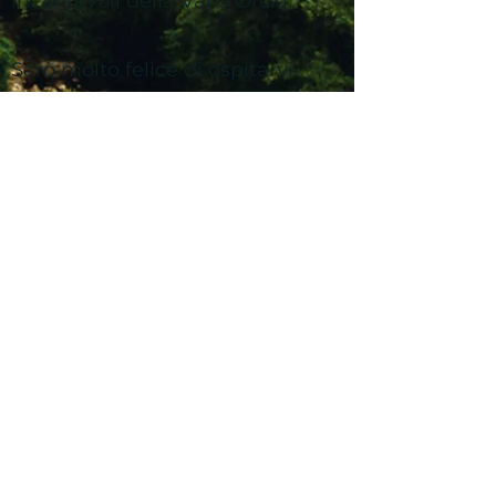
incantevoli della Val d'Orcia.
Sarò molto felice di ospitarvi.
gocciainvaldorcia@gmail.com
+39 3332821279
Contattaci