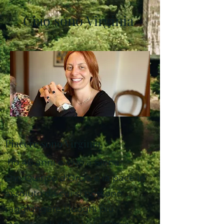
Ciao sono Virginia
Piacere sono Virginia,
ho 46 anni e vivo a Siena.
San Quirico d'Orcia è la pace in
assoluto da cui si possono
raggiungere i luoghi più