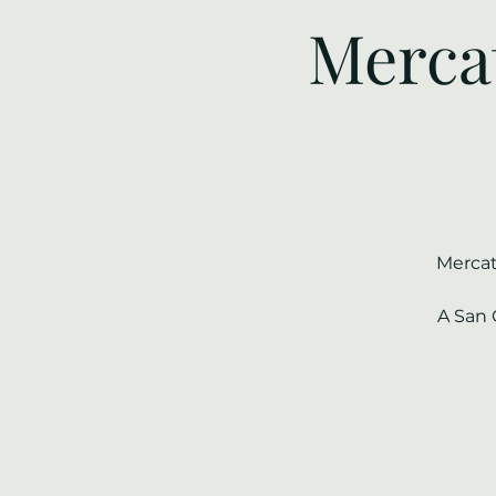
Mercat
Mercati
A San 