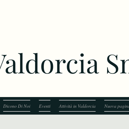
 Valdorcia 
Dicono Di Noi
Eventi
Attività in Valdorcia
Nuova pagin