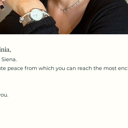
inia,
 Siena.
lute peace from which you can reach the most en
you.