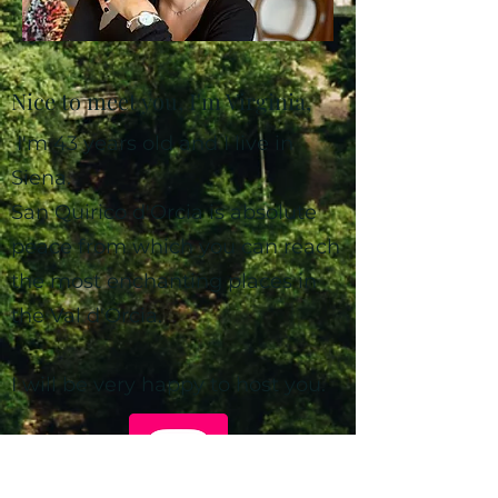
Nice to meet you, I'm Virginia,
I'm 43 years old and I live in
Siena.
San Quirico d'Orcia is absolute
peace from which you can reach
the most enchanting places in
the Val d'Orcia.
I will be very happy to host you.