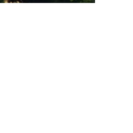
gocciainvaldorcia@gmail.com
+39 3332821279
Contact us