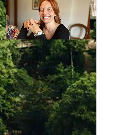
Nice to meet you, I'm Virginia,
I'm 43 years old and I live in
Siena.
San Quirico d'Orcia is absolute
peace from which you can reach
the most enchanting places in
the Val d'Orcia.
I will be very happy to host you.