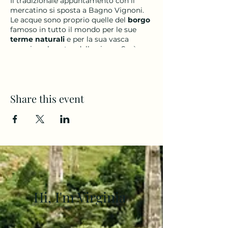
Il tradizionale appuntamento con il
mercatino si sposta a Bagno Vignoni.
Le acque sono proprio quelle del
borgo
famoso in tutto il mondo per le sue
terme naturali
e per la sua vasca
proprio nel centro della piazza. Sarà
questa la cornice del mercatino, che
vedrà alternarsi bancarelle e stand di
prodotti di alta qualità tipici del
territorio: dalla gastronomia
Share this event
all’oggettistica, dall’abbigliamento alla
hobbistica.
Durante tutta la giornata di sabato si
potrà infatti passeggiare nelle via del
paese, lasciandosi ispirare dalla varietà
di articoli presenti nel mercato. Un
appuntamento imperdibile e adatto alle
famiglie che vogliano fare una fuga in
totale relax.
Hi, I'm Virginia