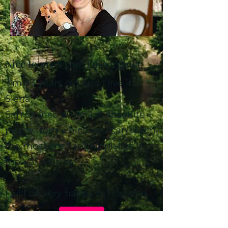
Nice to meet you, I'm Virginia,
I'm 43 years old and I live in
Siena.
San Quirico d'Orcia is absolute
peace from which you can reach
the most enchanting places in
the Val d'Orcia.
I will be very happy to host you.