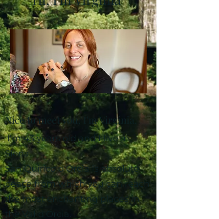
Nice to meet you, I'm Virginia,
I'm 43 years old and I live in
Siena.
San Quirico d'Orcia is absolute
peace from which you can reach
the most enchanting places in
the Val d'Orcia.