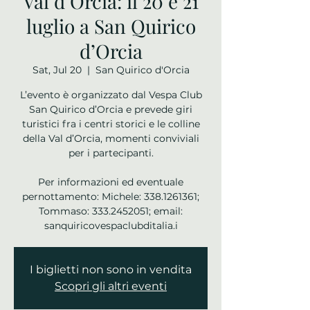
Val d’Orcia: il 20 e 21
luglio a San Quirico
d’Orcia
Sat, Jul 20
  |  
San Quirico d'Orcia
L’evento è organizzato dal Vespa Club
San Quirico d’Orcia e prevede giri
turistici fra i centri storici e le colline
della Val d’Orcia, momenti conviviali
per i partecipanti.
Per informazioni ed eventuale
pernottamento: Michele: 338.1261361;
Tommaso: 333.2452051; email:
sanquiricovespaclubditalia.i
I biglietti non sono in vendita
Scopri gli altri eventi