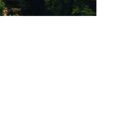
I will be very happy to host you.
gocciainvaldorcia@gmail.com
+39 3332821279
Contact us