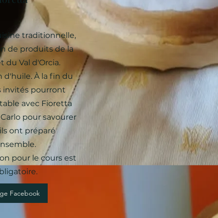
isine traditionnelle,
n de produits de la
t du Val d'Orcia.
d'huile. À la fin du
s invités pourront
 table avec Fioretta
 Carlo pour savourer
ils ont préparé
nsemble.
ion pour le cours est
bligatoire.
age Facebook