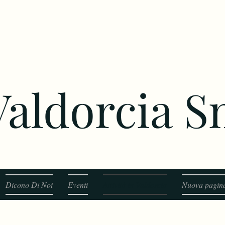
 Valdorcia 
Dicono Di Noi
Eventi
Attività in Valdorcia
Nuova pagin