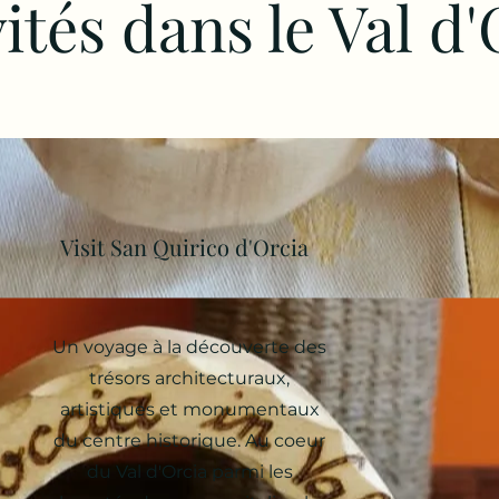
ités dans le Val d'
Visit San Quirico d'Orcia
Un voyage à la découverte des
trésors architecturaux,
artistiques et monumentaux
du centre historique. Au coeur
du Val d'Orcia parmi les