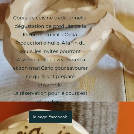
Cours de cuisine traditionnelle,
dégustation de produits de la
ferme et du Val d'Orcia.
Production d'huile. À la fin du
cours, les invités pourront
s'asseoir à table avec Fioretta
et son mari Carlo pour savourer
ce qu'ils ont préparé
ensemble.
La réservation pour le cours est
obligatoire.
la page Facebook