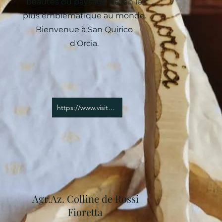
beautés du paysage italien le
plus emblématique au monde.
Bienvenue à San Quirico
d'Orcia.
https://www.visitsanquirico.it/scopri/
Agr.Az. Colline de Rossi
Fioretta