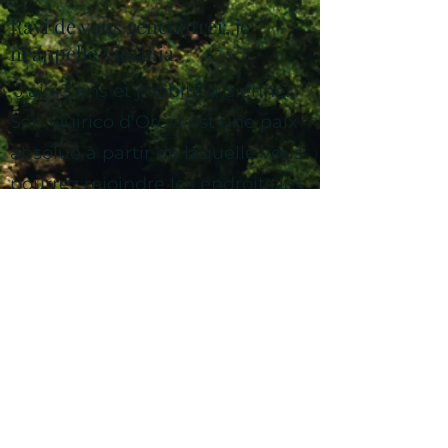
Ravi de vous rencontrer, je
m'appelle Virginia,
J'ai 43 ans et j'habite à Sienne.
San Quirico d'Orcia est une paix
absolue à partir de laquelle vous
pourrez rejoindre les endroits les
plus enchanteurs du Val d'Orcia.
Je serai très heureux de vous
accueillir.