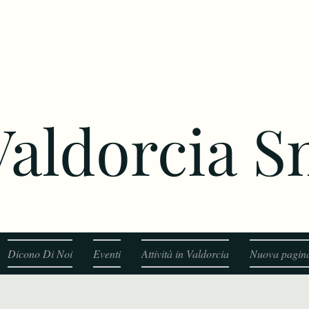
 Valdorcia 
Dicono Di Noi
Eventi
Attività in Valdorcia
Nuova pagin