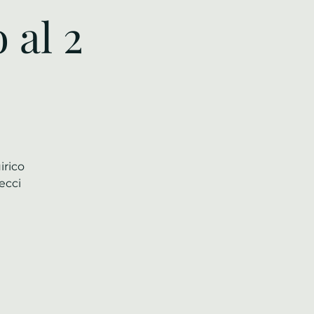
 al 2
irico
ecci