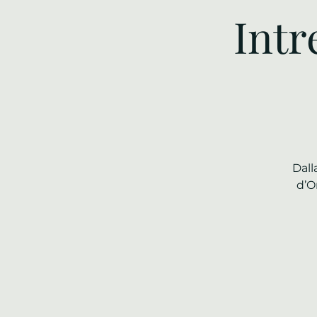
Intr
Dall
d’O